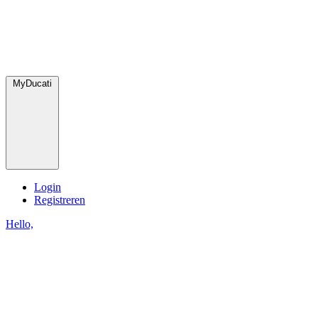
MyDucati
Login
Registreren
Hello,