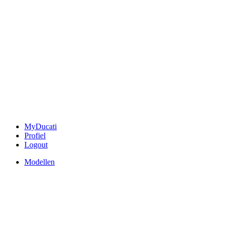
MyDucati
Profiel
Logout
Modellen