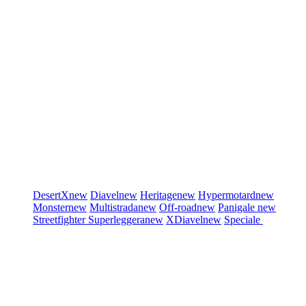
DesertX
new
Diavel
new
Heritage
new
Hypermotard
new
Monster
new
Multistrada
new
Off-road
new
Panigale
new
Streetfighter
Superleggera
new
XDiavel
new
Speciale