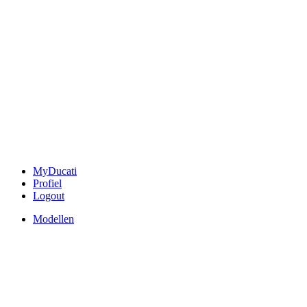
MyDucati
Profiel
Logout
Modellen