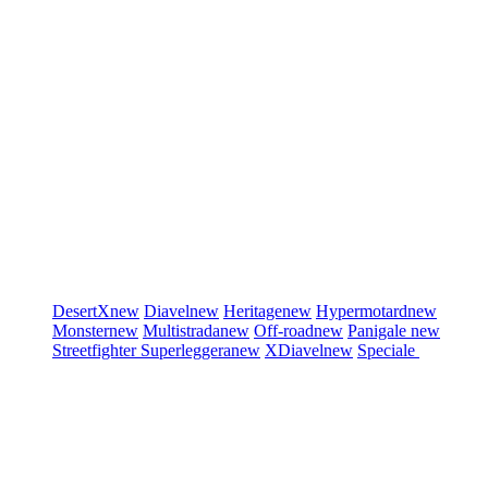
DesertX
new
Diavel
new
Heritage
new
Hypermotard
new
Monster
new
Multistrada
new
Off-road
new
Panigale
new
Streetfighter
Superleggera
new
XDiavel
new
Speciale