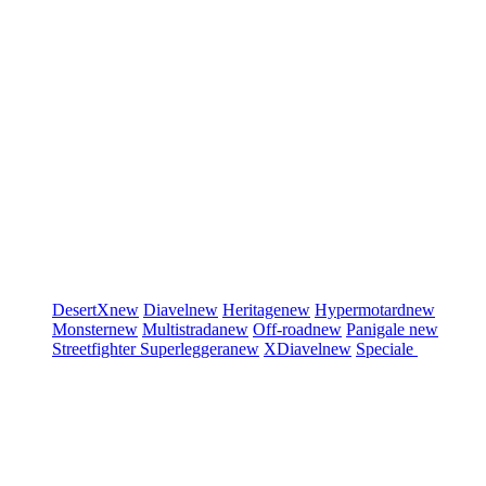
DesertX
new
Diavel
new
Heritage
new
Hypermotard
new
Monster
new
Multistrada
new
Off-road
new
Panigale
new
Streetfighter
Superleggera
new
XDiavel
new
Speciale