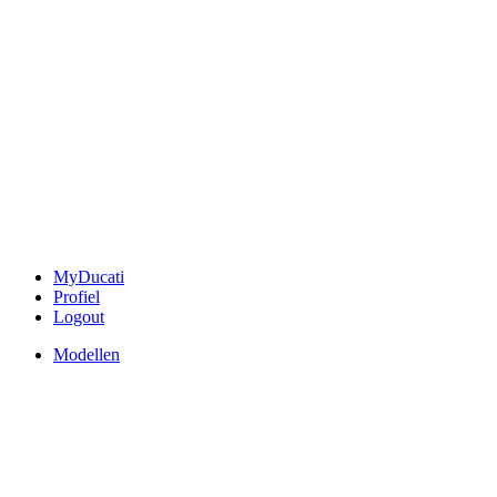
MyDucati
Profiel
Logout
Modellen