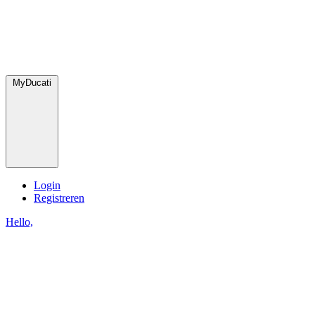
MyDucati
Login
Registreren
Hello,