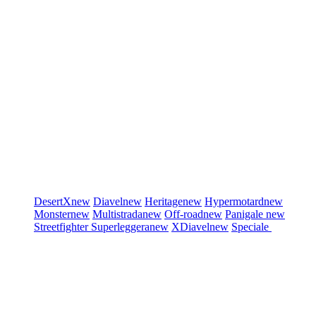
DesertX
new
Diavel
new
Heritage
new
Hypermotard
new
Monster
new
Multistrada
new
Off-road
new
Panigale
new
Streetfighter
Superleggera
new
XDiavel
new
Speciale