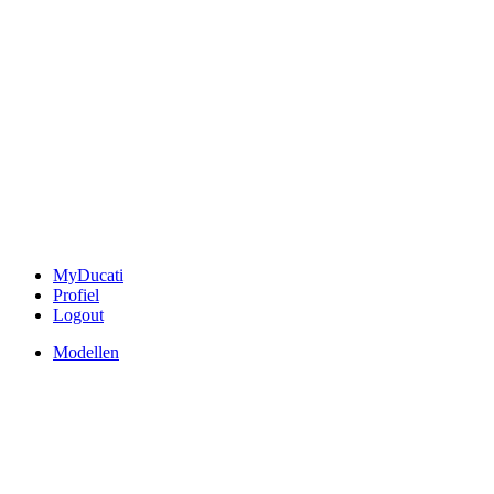
MyDucati
Profiel
Logout
Modellen