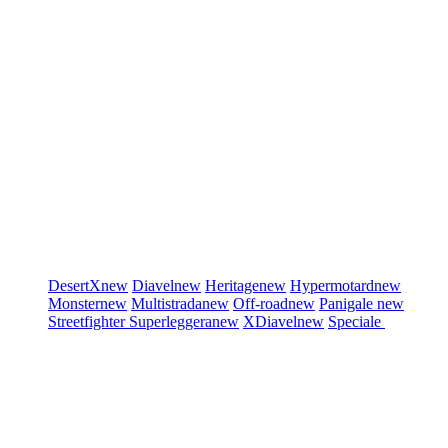
DesertX
new
Diavel
new
Heritage
new
Hypermotard
new
Monster
new
Multistrada
new
Off-road
new
Panigale
new
Streetfighter
Superleggera
new
XDiavel
new
Speciale