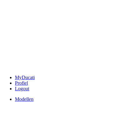
MyDucati
Profiel
Logout
Modellen