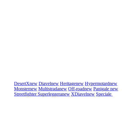
DesertX
new
Diavel
new
Heritage
new
Hypermotard
new
Monster
new
Multistrada
new
Off-road
new
Panigale
new
Streetfighter
Superleggera
new
XDiavel
new
Speciale