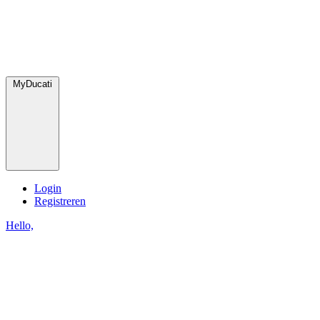
MyDucati
Login
Registreren
Hello,