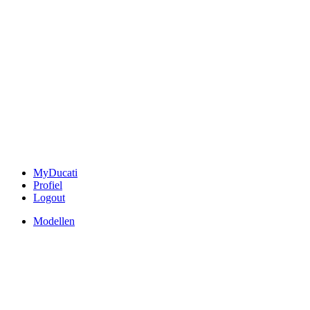
MyDucati
Profiel
Logout
Modellen