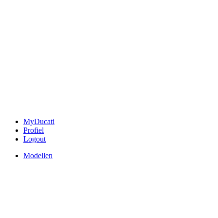
MyDucati
Profiel
Logout
Modellen