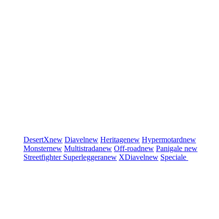
DesertX
new
Diavel
new
Heritage
new
Hypermotard
new
Monster
new
Multistrada
new
Off-road
new
Panigale
new
Streetfighter
Superleggera
new
XDiavel
new
Speciale