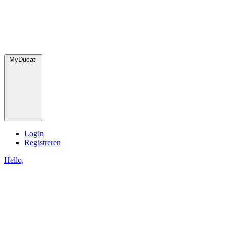
MyDucati
Login
Registreren
Hello,