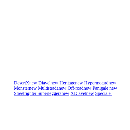
DesertX
new
Diavel
new
Heritage
new
Hypermotard
new
Monster
new
Multistrada
new
Off-road
new
Panigale
new
Streetfighter
Superleggera
new
XDiavel
new
Speciale