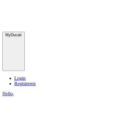
MyDucati
Login
Registreren
Hello,