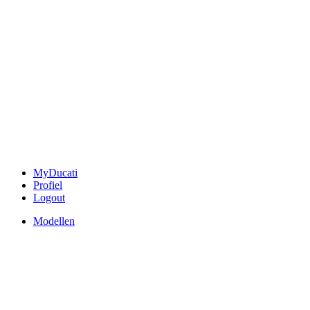
MyDucati
Profiel
Logout
Modellen