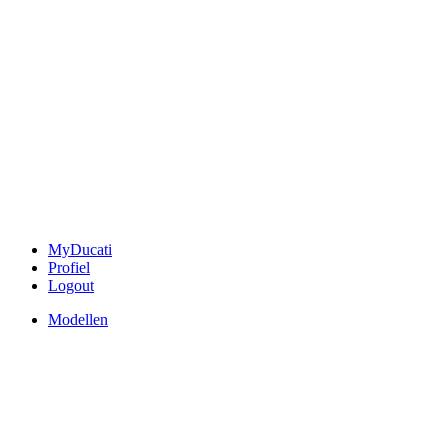
MyDucati
Profiel
Logout
Modellen