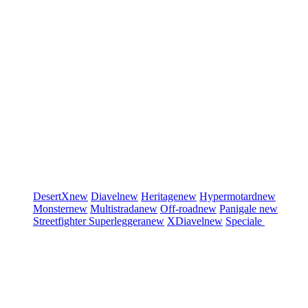
DesertX
new
Diavel
new
Heritage
new
Hypermotard
new
Monster
new
Multistrada
new
Off-road
new
Panigale
new
Streetfighter
Superleggera
new
XDiavel
new
Speciale