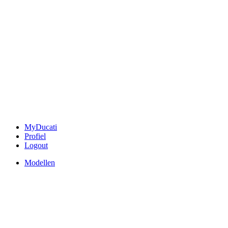
MyDucati
Profiel
Logout
Modellen