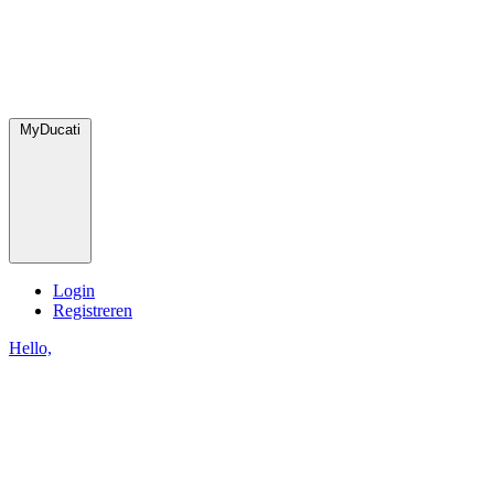
MyDucati
Login
Registreren
Hello,