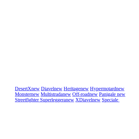
DesertX
new
Diavel
new
Heritage
new
Hypermotard
new
Monster
new
Multistrada
new
Off-road
new
Panigale
new
Streetfighter
Superleggera
new
XDiavel
new
Speciale