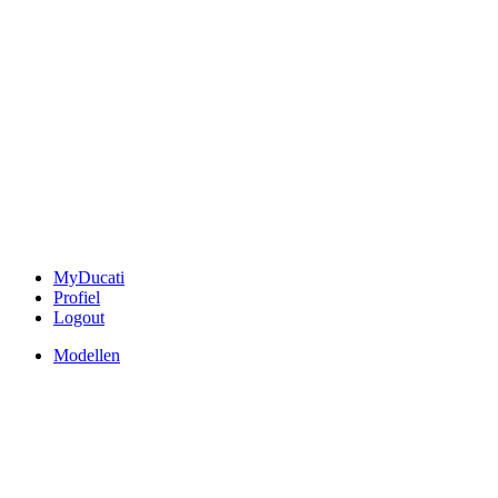
MyDucati
Profiel
Logout
Modellen