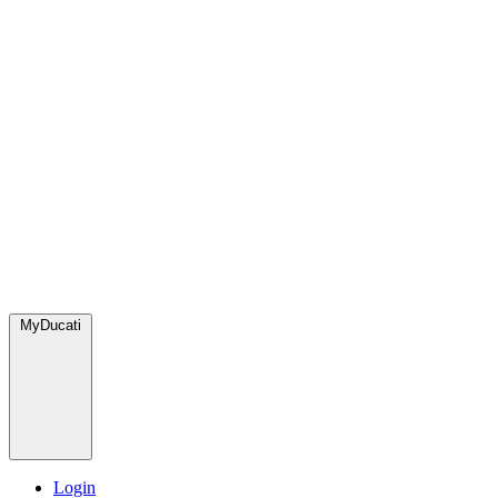
MyDucati
Login