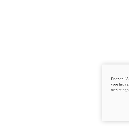
Door op “Al
voor het ve
marketingp