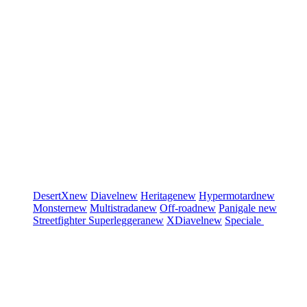
DesertX
new
Diavel
new
Heritage
new
Hypermotard
new
Monster
new
Multistrada
new
Off-road
new
Panigale
new
Streetfighter
Superleggera
new
XDiavel
new
Speciale