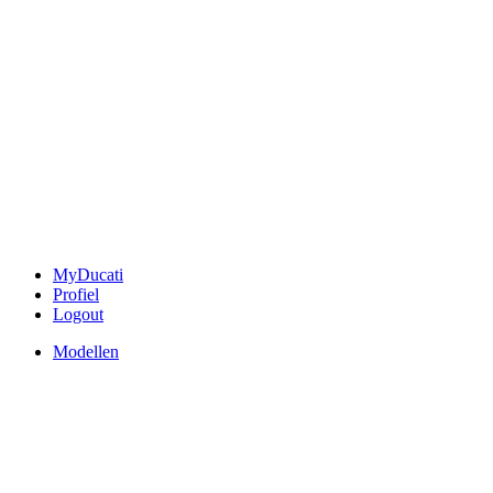
MyDucati
Profiel
Logout
Modellen