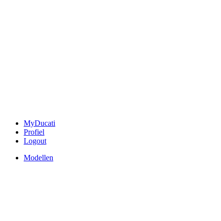
MyDucati
Profiel
Logout
Modellen