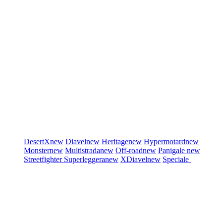
DesertX
new
Diavel
new
Heritage
new
Hypermotard
new
Monster
new
Multistrada
new
Off-road
new
Panigale
new
Streetfighter
Superleggera
new
XDiavel
new
Speciale