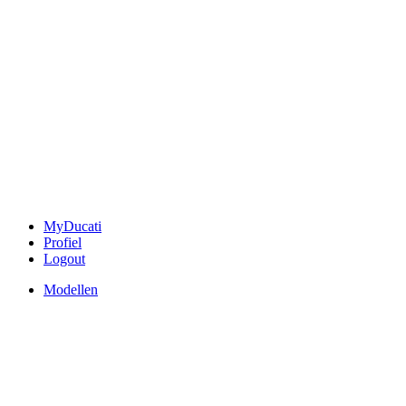
MyDucati
Profiel
Logout
Modellen