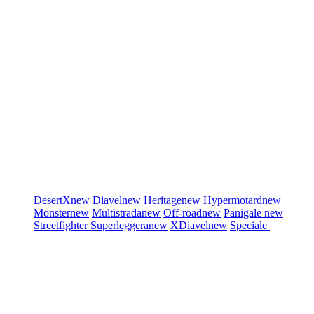
DesertX
new
Diavel
new
Heritage
new
Hypermotard
new
Monster
new
Multistrada
new
Off-road
new
Panigale
new
Streetfighter
Superleggera
new
XDiavel
new
Speciale