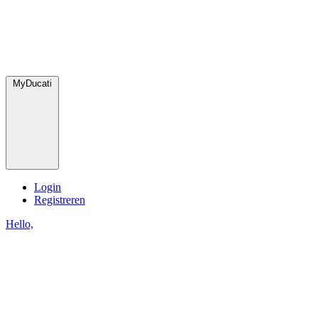
MyDucati
Login
Registreren
Hello,