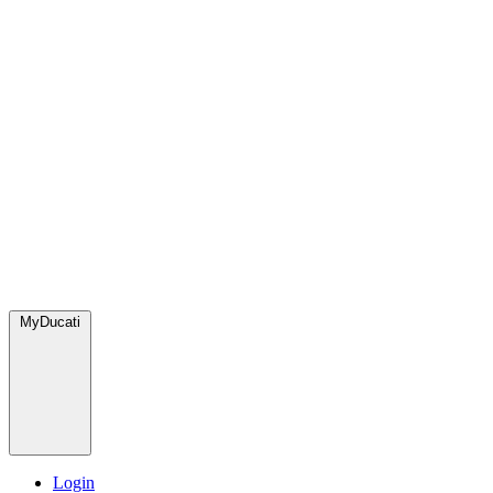
MyDucati
Login