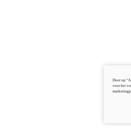
Door op “Al
voor het ve
marketingp