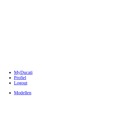
MyDucati
Profiel
Logout
Modellen