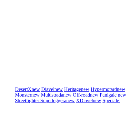
DesertX
new
Diavel
new
Heritage
new
Hypermotard
new
Monster
new
Multistrada
new
Off-road
new
Panigale
new
Streetfighter
Superleggera
new
XDiavel
new
Speciale