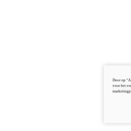
Door op “Al
voor het ve
marketingp