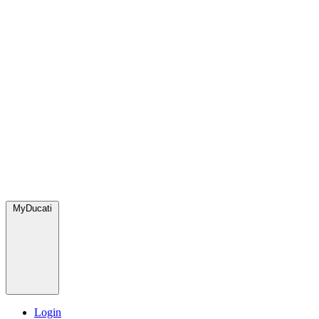
MyDucati
Login