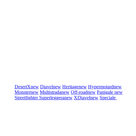
DesertX
new
Diavel
new
Heritage
new
Hypermotard
new
Monster
new
Multistrada
new
Off-road
new
Panigale
new
Streetfighter
Superleggera
new
XDiavel
new
Speciale