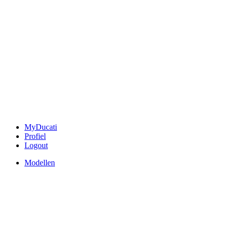
MyDucati
Profiel
Logout
Modellen