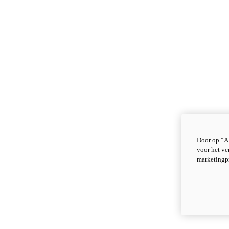
Door op “Al
voor het ve
marketingp