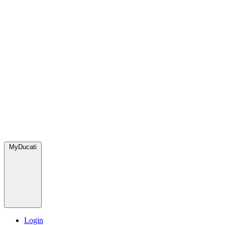
MyDucati
Login