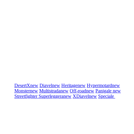
DesertX
new
Diavel
new
Heritage
new
Hypermotard
new
Monster
new
Multistrada
new
Off-road
new
Panigale
new
Streetfighter
Superleggera
new
XDiavel
new
Speciale