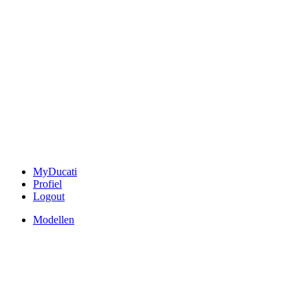
MyDucati
Profiel
Logout
Modellen