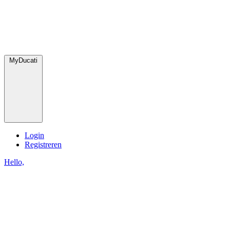
MyDucati
Login
Registreren
Hello,