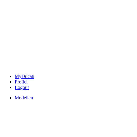
MyDucati
Profiel
Logout
Modellen