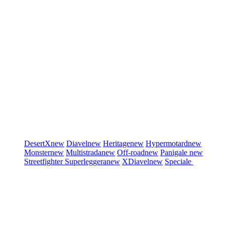
DesertX
new
Diavel
new
Heritage
new
Hypermotard
new
Monster
new
Multistrada
new
Off-road
new
Panigale
new
Streetfighter
Superleggera
new
XDiavel
new
Speciale