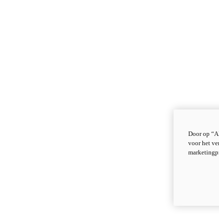
Door op “Al
voor het ve
marketingp