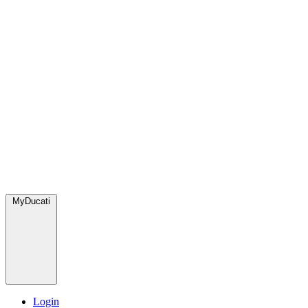
MyDucati
Login