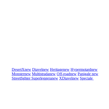
DesertX
new
Diavel
new
Heritage
new
Hypermotard
new
Monster
new
Multistrada
new
Off-road
new
Panigale
new
Streetfighter
Superleggera
new
XDiavel
new
Speciale