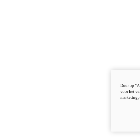
Door op “Al
voor het ve
marketingp