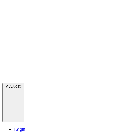
MyDucati
Login