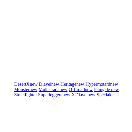
DesertX
new
Diavel
new
Heritage
new
Hypermotard
new
Monster
new
Multistrada
new
Off-road
new
Panigale
new
Streetfighter
Superleggera
new
XDiavel
new
Speciale