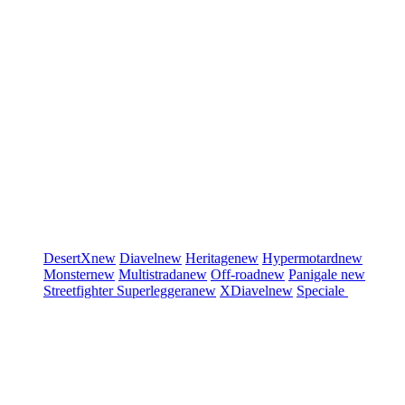
DesertX
new
Diavel
new
Heritage
new
Hypermotard
new
Monster
new
Multistrada
new
Off-road
new
Panigale
new
Streetfighter
Superleggera
new
XDiavel
new
Speciale