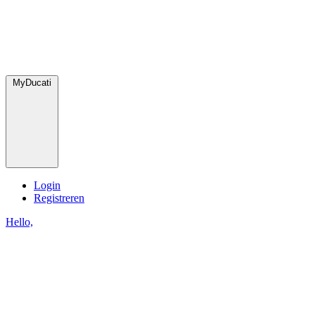
MyDucati
Login
Registreren
Hello,