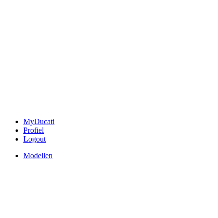
MyDucati
Profiel
Logout
Modellen