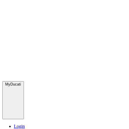
MyDucati
Login