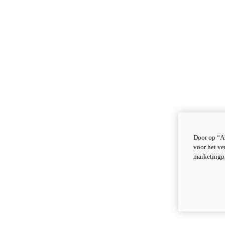
Door op “Al
voor het ve
marketingp