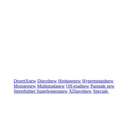
DesertX
new
Diavel
new
Heritage
new
Hypermotard
new
Monster
new
Multistrada
new
Off-road
new
Panigale
new
Streetfighter
Superleggera
new
XDiavel
new
Speciale