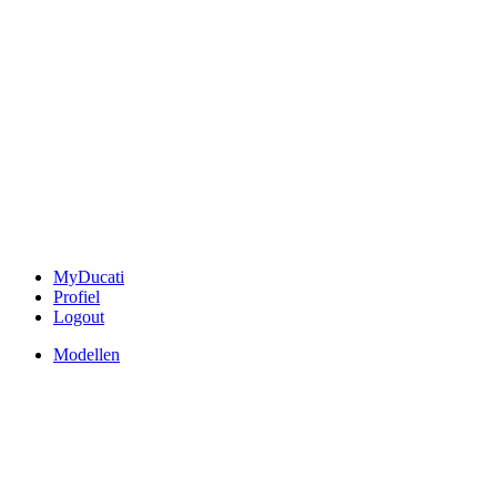
MyDucati
Profiel
Logout
Modellen