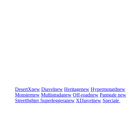
DesertX
new
Diavel
new
Heritage
new
Hypermotard
new
Monster
new
Multistrada
new
Off-road
new
Panigale
new
Streetfighter
Superleggera
new
XDiavel
new
Speciale