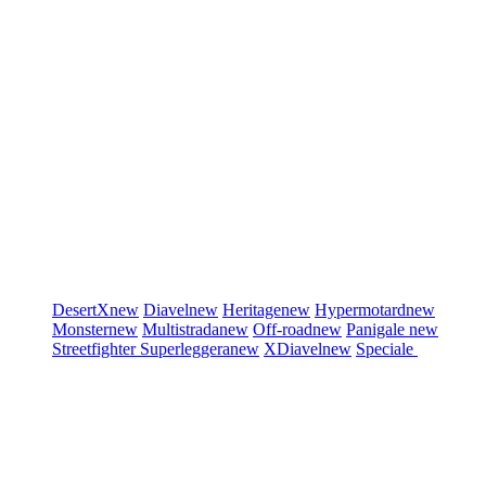
DesertX
new
Diavel
new
Heritage
new
Hypermotard
new
Monster
new
Multistrada
new
Off-road
new
Panigale
new
Streetfighter
Superleggera
new
XDiavel
new
Speciale