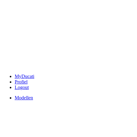
MyDucati
Profiel
Logout
Modellen