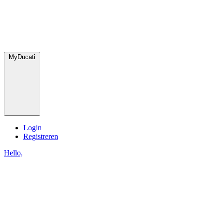
MyDucati
Login
Registreren
Hello,