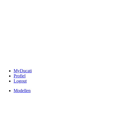
MyDucati
Profiel
Logout
Modellen