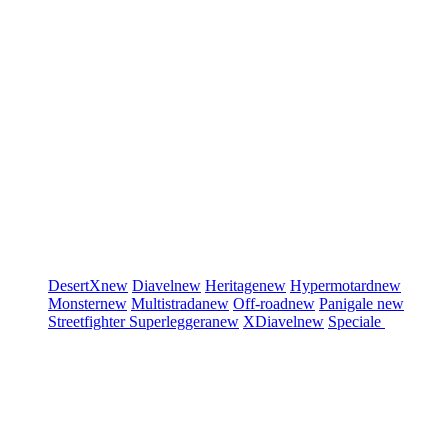
DesertX
new
Diavel
new
Heritage
new
Hypermotard
new
Monster
new
Multistrada
new
Off-road
new
Panigale
new
Streetfighter
Superleggera
new
XDiavel
new
Speciale