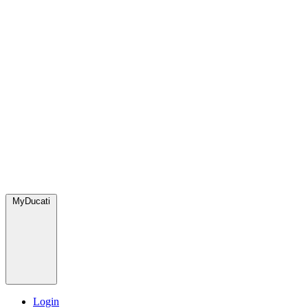
MyDucati
Login