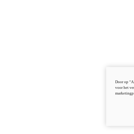
Door op “Al
voor het ve
marketingp