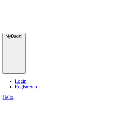
MyDucati
Login
Registreren
Hello,