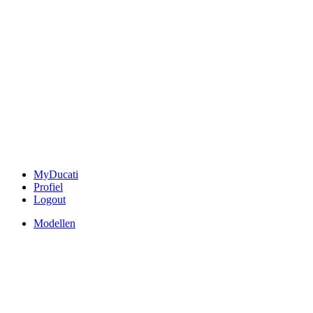
MyDucati
Profiel
Logout
Modellen