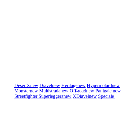
DesertX
new
Diavel
new
Heritage
new
Hypermotard
new
Monster
new
Multistrada
new
Off-road
new
Panigale
new
Streetfighter
Superleggera
new
XDiavel
new
Speciale