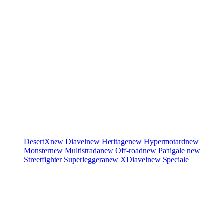
DesertX
new
Diavel
new
Heritage
new
Hypermotard
new
Monster
new
Multistrada
new
Off-road
new
Panigale
new
Streetfighter
Superleggera
new
XDiavel
new
Speciale