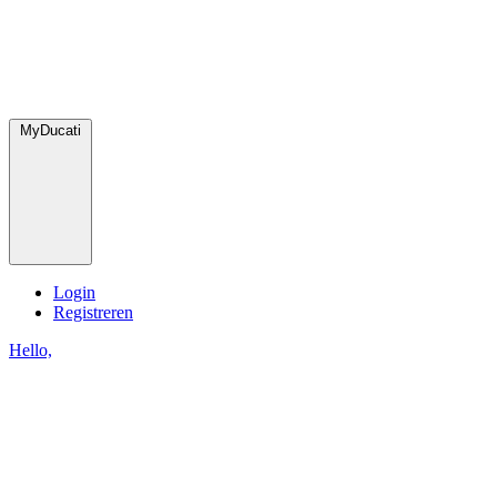
MyDucati
Login
Registreren
Hello,