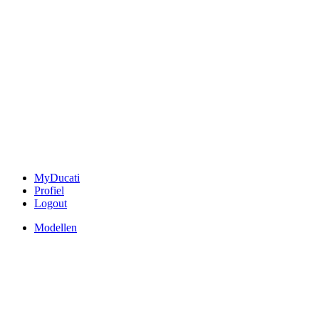
MyDucati
Profiel
Logout
Modellen