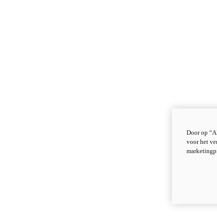
Door op “Al
voor het ve
marketingp