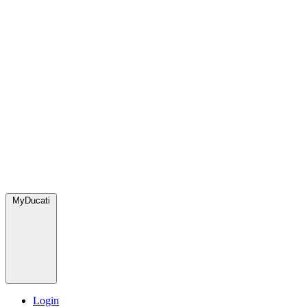
MyDucati
Login