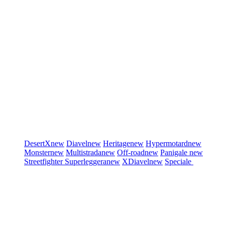
DesertX
new
Diavel
new
Heritage
new
Hypermotard
new
Monster
new
Multistrada
new
Off-road
new
Panigale
new
Streetfighter
Superleggera
new
XDiavel
new
Speciale