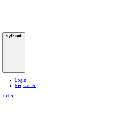
MyDucati
Login
Registreren
Hello,