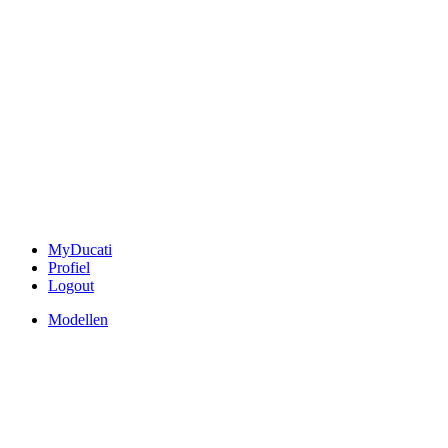
MyDucati
Profiel
Logout
Modellen