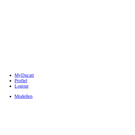
MyDucati
Profiel
Logout
Modellen