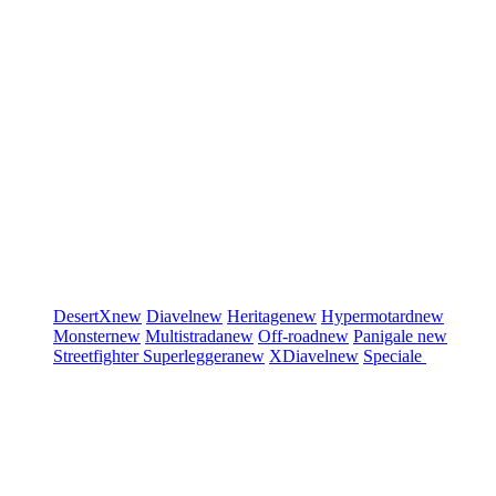
DesertX
new
Diavel
new
Heritage
new
Hypermotard
new
Monster
new
Multistrada
new
Off-road
new
Panigale
new
Streetfighter
Superleggera
new
XDiavel
new
Speciale