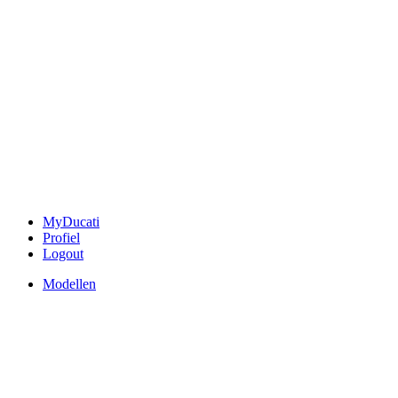
MyDucati
Profiel
Logout
Modellen