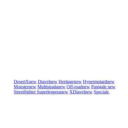
DesertX
new
Diavel
new
Heritage
new
Hypermotard
new
Monster
new
Multistrada
new
Off-road
new
Panigale
new
Streetfighter
Superleggera
new
XDiavel
new
Speciale