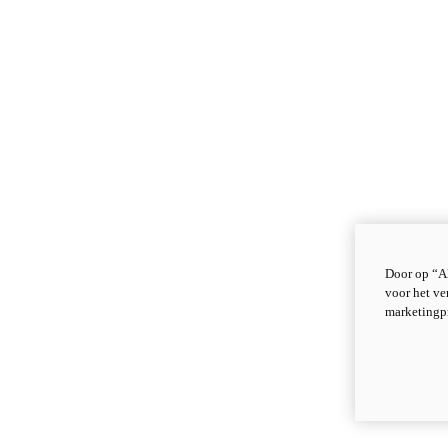
Door op “Al
voor het ve
marketingp