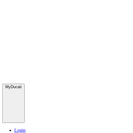
MyDucati
Login