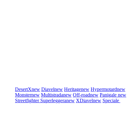
DesertX
new
Diavel
new
Heritage
new
Hypermotard
new
Monster
new
Multistrada
new
Off-road
new
Panigale
new
Streetfighter
Superleggera
new
XDiavel
new
Speciale