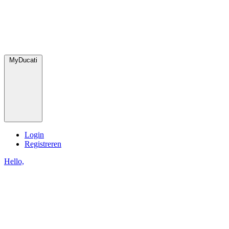
MyDucati
Login
Registreren
Hello,