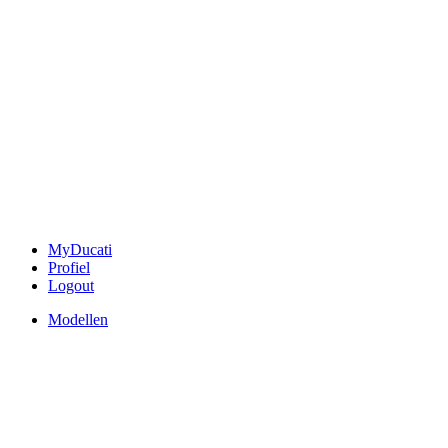
MyDucati
Profiel
Logout
Modellen