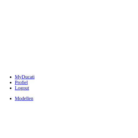
MyDucati
Profiel
Logout
Modellen