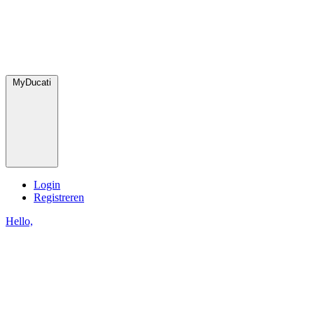
MyDucati
Login
Registreren
Hello,