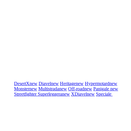
DesertX
new
Diavel
new
Heritage
new
Hypermotard
new
Monster
new
Multistrada
new
Off-road
new
Panigale
new
Streetfighter
Superleggera
new
XDiavel
new
Speciale