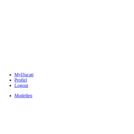
MyDucati
Profiel
Logout
Modellen