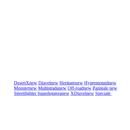
DesertX
new
Diavel
new
Heritage
new
Hypermotard
new
Monster
new
Multistrada
new
Off-road
new
Panigale
new
Streetfighter
Superleggera
new
XDiavel
new
Speciale