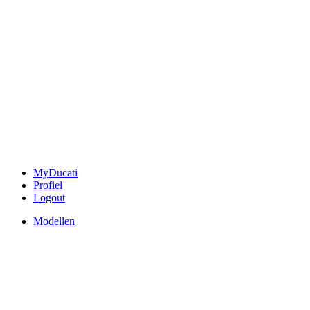
MyDucati
Profiel
Logout
Modellen