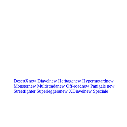
DesertX
new
Diavel
new
Heritage
new
Hypermotard
new
Monster
new
Multistrada
new
Off-road
new
Panigale
new
Streetfighter
Superleggera
new
XDiavel
new
Speciale