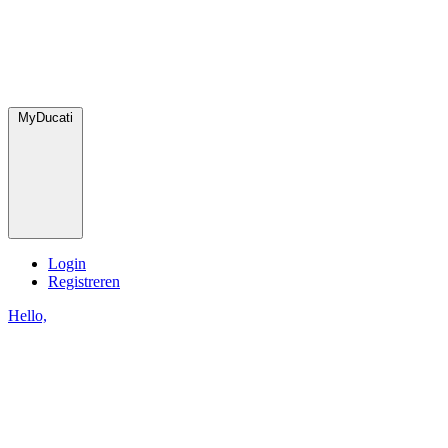
MyDucati
Login
Registreren
Hello,