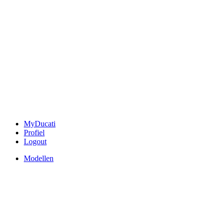
MyDucati
Profiel
Logout
Modellen