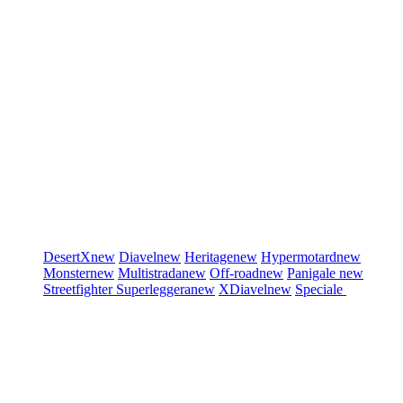
DesertX
new
Diavel
new
Heritage
new
Hypermotard
new
Monster
new
Multistrada
new
Off-road
new
Panigale
new
Streetfighter
Superleggera
new
XDiavel
new
Speciale