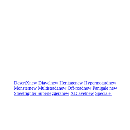
DesertX
new
Diavel
new
Heritage
new
Hypermotard
new
Monster
new
Multistrada
new
Off-road
new
Panigale
new
Streetfighter
Superleggera
new
XDiavel
new
Speciale