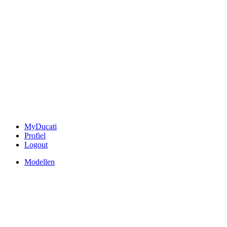
MyDucati
Profiel
Logout
Modellen