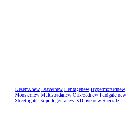
DesertX
new
Diavel
new
Heritage
new
Hypermotard
new
Monster
new
Multistrada
new
Off-road
new
Panigale
new
Streetfighter
Superleggera
new
XDiavel
new
Speciale