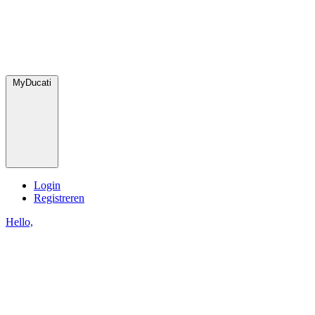
MyDucati
Login
Registreren
Hello,