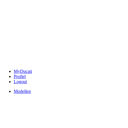
MyDucati
Profiel
Logout
Modellen