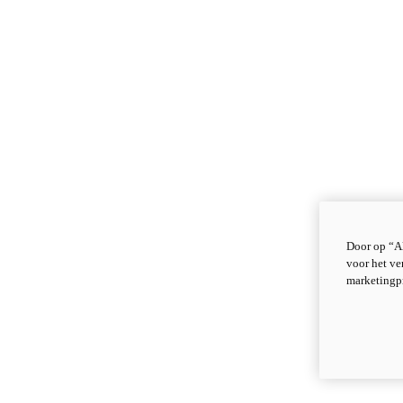
Door op “Al
voor het ve
marketingp