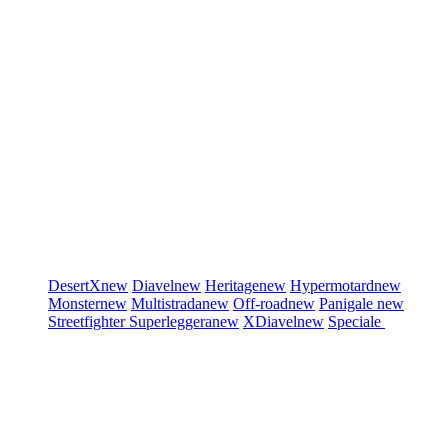
DesertX
new
Diavel
new
Heritage
new
Hypermotard
new
Monster
new
Multistrada
new
Off-road
new
Panigale
new
Streetfighter
Superleggera
new
XDiavel
new
Speciale