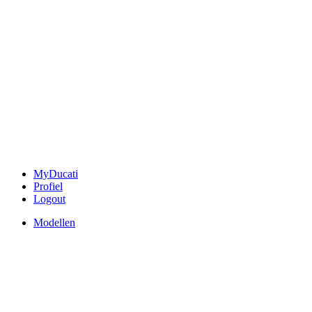
MyDucati
Profiel
Logout
Modellen