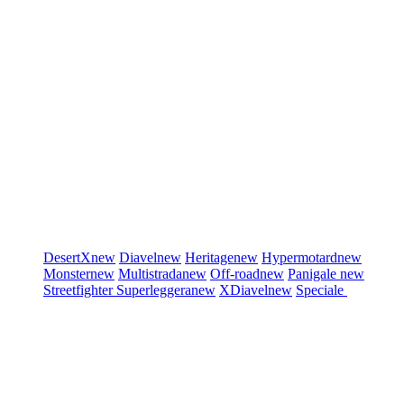
DesertX
new
Diavel
new
Heritage
new
Hypermotard
new
Monster
new
Multistrada
new
Off-road
new
Panigale
new
Streetfighter
Superleggera
new
XDiavel
new
Speciale