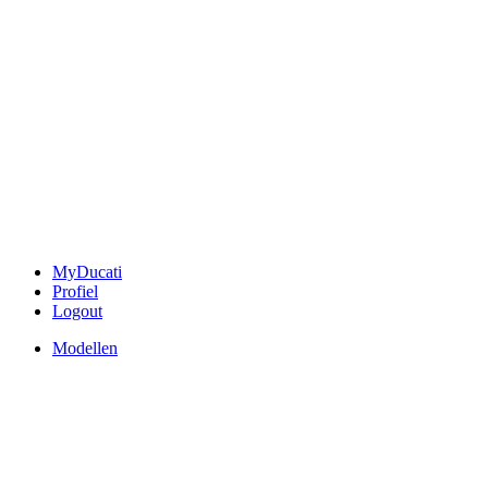
MyDucati
Profiel
Logout
Modellen